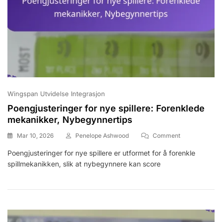
Wingspan Utvidelse Integrasjon
Poengjusteringer for nye spillere: Forenklede
mekanikker, Nybegynnertips
On
Mar 10, 2026
Penelope Ashwood
Comment
Poengjustering
Poengjusteringer for nye spillere er utformet for å forenkle
For
spillmekanikken, slik at nybegynnere kan score
Nye
Spillere:
Forenklede
Mekanikker,
Nybegynnertip