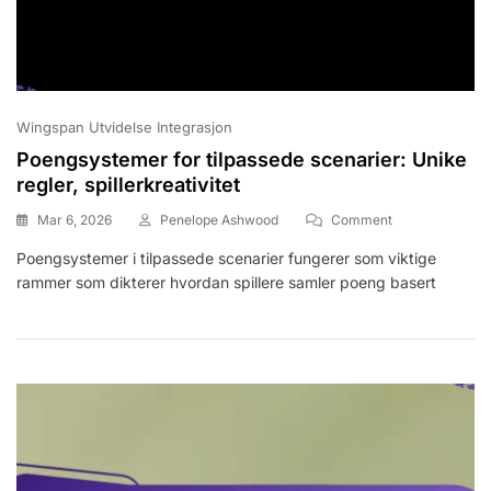
Wingspan Utvidelse Integrasjon
Poengsystemer for tilpassede scenarier: Unike
regler, spillerkreativitet
On
Mar 6, 2026
Penelope Ashwood
Comment
Poengsystemer
Poengsystemer i tilpassede scenarier fungerer som viktige
For
rammer som dikterer hvordan spillere samler poeng basert
Tilpassede
Scenarier:
Unike
Regler,
Spillerkreativite