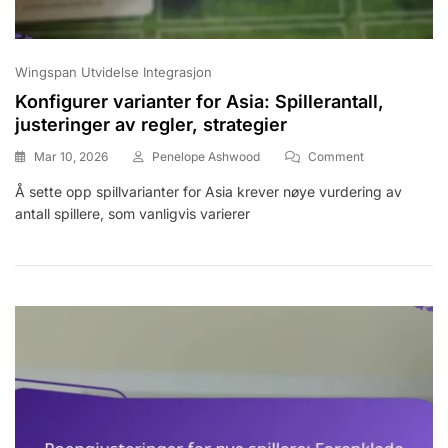
Wingspan Utvidelse Integrasjon
Konfigurer varianter for Asia: Spillerantall,
justeringer av regler, strategier
On
Mar 10, 2026
Penelope Ashwood
Comment
Konfigurer
Å sette opp spillvarianter for Asia krever nøye vurdering av
Varianter
antall spillere, som vanligvis varierer
For
Asia:
Spillerantall,
Justeringer
Av
Regler,
Strategier