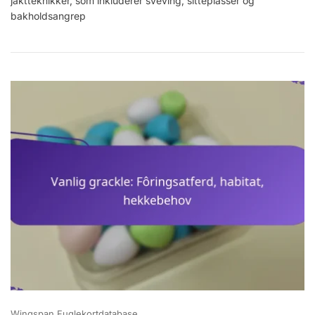
jaktteknikker, som inkluderer sveving, sitteplasser og
Redekonstruks
bakholdsangrep
Wingspan Fuglekortdatabase