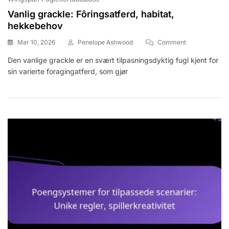
Vanlig grackle: Fôringsatferd, habitat,
hekkebehov
On
Mar 10, 2026
Penelope Ashwood
Comment
Vanlig
Den vanlige grackle er en svært tilpasningsdyktig fugl kjent for
Grackle:
sin varierte foragingatferd, som gjør
Fôringsatferd,
Habitat,
Hekkebehov