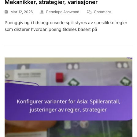
Mekanikker, strategier, variasjoner
On
Mar 12, 2026
Penelope Ashwood
Comment
Poenggiving
Poenggiving i tidsbegrensede spill styres av spesifikke regler
For
som dikterer hvordan poeng tildeles basert på
Tidsbegrensed
Spill:
Mekanikker,
Strategier,
Variasjoner