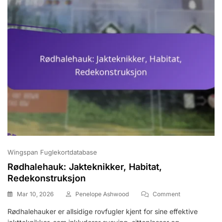
Wingspan Fuglekortdatabase
Rødhalehauk: Jakteknikker, Habitat,
Redekonstruksjon
On
Mar 10, 2026
Penelope Ashwood
Comment
Rødhalehauk:
Rødhalehauker er allsidige rovfugler kjent for sine effektive
Jakteknikker,
Habitat,