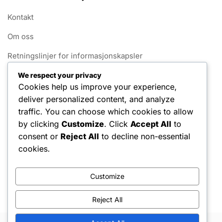
Kontakt
Om oss
Retningslinjer for informasjonskapsler
Ditt personvern
We respect your privacy
Cookies help us improve your experience,
Vilkår og betingelser
deliver personalized content, and analyze
traffic. You can choose which cookies to allow
Kategorier
by clicking
Customize
. Click
Accept All
to
consent or
Reject All
to decline non-essential
Wingspan Fuglekortdatabase
cookies.
Wingspan Poengberegnere
Customize
Wingspan Utvidelse Integrasjon
Reject All