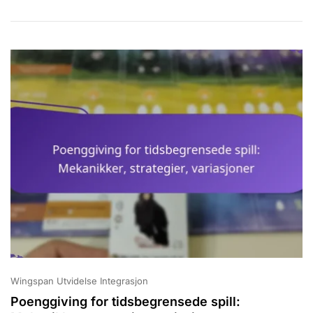
Kort,
Endringer
I
Spillopplevels
Wingspan Utvidelse Integrasjon
Poenggiving for tidsbegrensede spill: