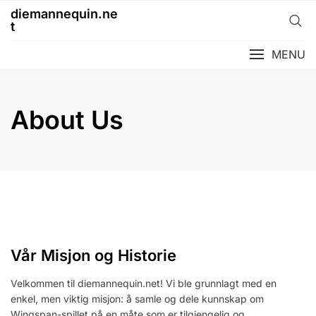
Skip
diemannequin.ne
to
t
content
MENU
About Us
Vår Misjon og Historie
Velkommen til diemannequin.net! Vi ble grunnlagt med en
enkel, men viktig misjon: å samle og dele kunnskap om
Wingspan-spillet på en måte som er tilgjengelig og