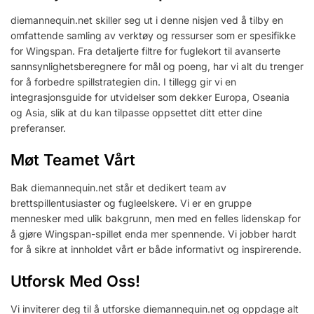
diemannequin.net skiller seg ut i denne nisjen ved å tilby en
omfattende samling av verktøy og ressurser som er spesifikke
for Wingspan. Fra detaljerte filtre for fuglekort til avanserte
sannsynlighetsberegnere for mål og poeng, har vi alt du trenger
for å forbedre spillstrategien din. I tillegg gir vi en
integrasjonsguide for utvidelser som dekker Europa, Oseania
og Asia, slik at du kan tilpasse oppsettet ditt etter dine
preferanser.
Møt Teamet Vårt
Bak diemannequin.net står et dedikert team av
brettspillentusiaster og fugleelskere. Vi er en gruppe
mennesker med ulik bakgrunn, men med en felles lidenskap for
å gjøre Wingspan-spillet enda mer spennende. Vi jobber hardt
for å sikre at innholdet vårt er både informativt og inspirerende.
Utforsk Med Oss!
Vi inviterer deg til å utforske diemannequin.net og oppdage alt