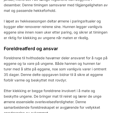
desember. Denne timingen samsvarer med tilgjengeligheten av
mat og passende hekkeforhold.
I løpet av hekkesesongen deltar ørnene i paringsritualer og
bygger eller renoverer reirene sine. Hunnen legger vanligvis
eggene sine innen noen uker etter paring, og sikrer at timingen
er riktig for klekking av ungene når maten er rikelig.
Foreldreatferd og ansvar
Foreldrene til hvithodede havørner deler ansvaret for å ruge på
eggene og ta vare på ungene. Både hannen og hunnen tar
turer med å sitte på eggene, noe som vanligvis varer i omtrent
35 dager. Denne delte oppgaven bidrar til å sikre at eggene
forblir varme og beskyttet mot rovdyr.
Etter klekking er begge foreldrene involvert i å mate og
beskytte ungene. De bringer mat til reiret og lærer de unge
ørnene essensielle overlevelsesferdigheter. Denne
samarbeidende foreldreskapet er avgjørende for vellykket
oppdragelse av avkommet.