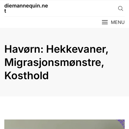
Skip
diemannequin.ne
to
t
content
MENU
Havørn: Hekkevaner,
Migrasjonsmønstre,
Kosthold