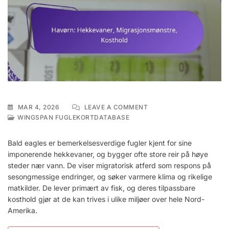
ON
MAR 4, 2026
LEAVE A COMMENT
HAVØRN:
WINGSPAN FUGLEKORTDATABASE
HEKKEVANER,
MIGRASJONSMØNSTRE,
Bald eagles er bemerkelsesverdige fugler kjent for sine
KOSTHOLD
imponerende hekkevaner, og bygger ofte store reir på høye
steder nær vann. De viser migratorisk atferd som respons på
sesongmessige endringer, og søker varmere klima og rikelige
matkilder. De lever primært av fisk, og deres tilpassbare
kosthold gjør at de kan trives i ulike miljøer over hele Nord-
Amerika.