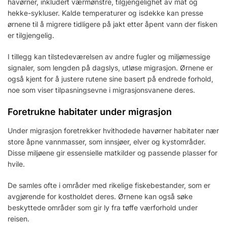
havørner, inkludert værmønstre, tilgjengelighet av mat og
hekke-sykluser. Kalde temperaturer og isdekke kan presse
ørnene til å migrere tidligere på jakt etter åpent vann der fisken
er tilgjengelig.
I tillegg kan tilstedeværelsen av andre fugler og miljømessige
signaler, som lengden på dagslys, utløse migrasjon. Ørnene er
også kjent for å justere rutene sine basert på endrede forhold,
noe som viser tilpasningsevne i migrasjonsvanene deres.
Foretrukne habitater under migrasjon
Under migrasjon foretrekker hvithodede havørner habitater nær
store åpne vannmasser, som innsjøer, elver og kystområder.
Disse miljøene gir essensielle matkilder og passende plasser for
hvile.
De samles ofte i områder med rikelige fiskebestander, som er
avgjørende for kostholdet deres. Ørnene kan også søke
beskyttede områder som gir ly fra tøffe værforhold under
reisen.