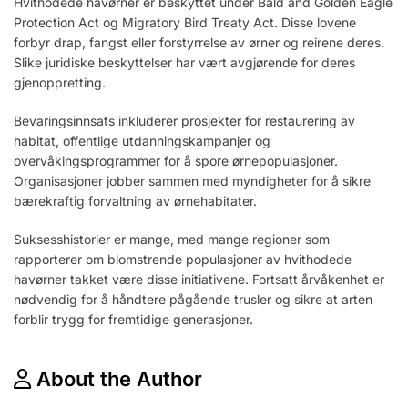
Hvithodede havørner er beskyttet under Bald and Golden Eagle
Protection Act og Migratory Bird Treaty Act. Disse lovene
forbyr drap, fangst eller forstyrrelse av ørner og reirene deres.
Slike juridiske beskyttelser har vært avgjørende for deres
gjenoppretting.
Bevaringsinnsats inkluderer prosjekter for restaurering av
habitat, offentlige utdanningskampanjer og
overvåkingsprogrammer for å spore ørnepopulasjoner.
Organisasjoner jobber sammen med myndigheter for å sikre
bærekraftig forvaltning av ørnehabitater.
Suksesshistorier er mange, med mange regioner som
rapporterer om blomstrende populasjoner av hvithodede
havørner takket være disse initiativene. Fortsatt årvåkenhet er
nødvendig for å håndtere pågående trusler og sikre at arten
forblir trygg for fremtidige generasjoner.
About the Author