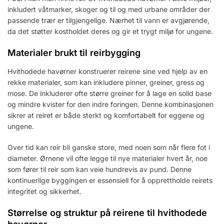
inkludert våtmarker, skoger og til og med urbane områder der
passende trær er tilgjengelige. Nærhet til vann er avgjørende,
da det støtter kostholdet deres og gir et trygt miljø for ungene.
Materialer brukt til reirbygging
Hvithodede havørner konstruerer reirene sine ved hjelp av en
rekke materialer, som kan inkludere pinner, greiner, gress og
mose. De inkluderer ofte større greiner for å lage en solid base
og mindre kvister for den indre foringen. Denne kombinasjonen
sikrer at reiret er både sterkt og komfortabelt for eggene og
ungene.
Over tid kan reir bli ganske store, med noen som når flere fot i
diameter. Ørnene vil ofte legge til nye materialer hvert år, noe
som fører til reir som kan veie hundrevis av pund. Denne
kontinuerlige byggingen er essensiell for å opprettholde reirets
integritet og sikkerhet.
Størrelse og struktur på reirene til hvithodede