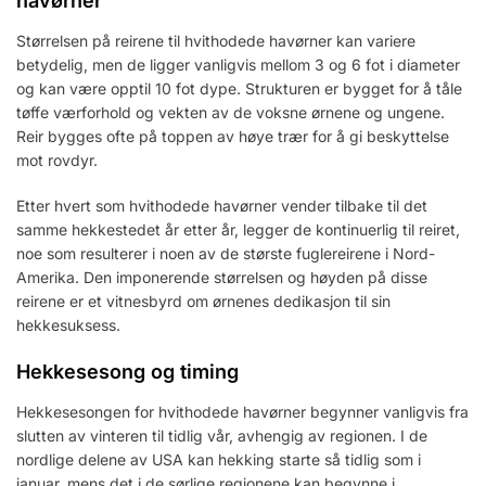
havørner
Størrelsen på reirene til hvithodede havørner kan variere
betydelig, men de ligger vanligvis mellom 3 og 6 fot i diameter
og kan være opptil 10 fot dype. Strukturen er bygget for å tåle
tøffe værforhold og vekten av de voksne ørnene og ungene.
Reir bygges ofte på toppen av høye trær for å gi beskyttelse
mot rovdyr.
Etter hvert som hvithodede havørner vender tilbake til det
samme hekkestedet år etter år, legger de kontinuerlig til reiret,
noe som resulterer i noen av de største fuglereirene i Nord-
Amerika. Den imponerende størrelsen og høyden på disse
reirene er et vitnesbyrd om ørnenes dedikasjon til sin
hekkesuksess.
Hekkesesong og timing
Hekkesesongen for hvithodede havørner begynner vanligvis fra
slutten av vinteren til tidlig vår, avhengig av regionen. I de
nordlige delene av USA kan hekking starte så tidlig som i
januar, mens det i de sørlige regionene kan begynne i