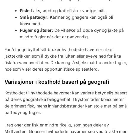
Fisk:
Laks, ørret og kattefisk er vanlige mål.
Små pattedyr:
Kaniner og gnagere kan også bli
konsumert.
Fugler og åtsler:
De vil søke på døde dyr og jakte på
mindre fugler når det er nødvendig.
For å fange byttet sitt bruker hvithodede havørner ulike
jaktteknikker, som å dykke fra luften eller sveve ned for å ta
fisk fra vannoverflaten. De kan også stjele mat fra andre fugler,
noe som viser deres opportunistiske spiseatferd.
Variasjoner i kosthold basert på geografi
Kostholdet til hvithodede havørner kan variere betydelig basert
på deres geografiske beliggenhet. I kystområder konsumerer
de primært fisk, mens innlandsbestander kan stole mer på små
pattedyr og fugler.
I regioner der fisk er mindre rikelig, som noen deler av
Midtvesten, tilpasser hvithodede havørner seg ved å jakte mer