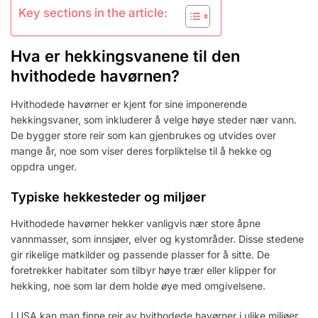
Key sections in the article:
Hva er hekkingsvanene til den
hvithodede havørnen?
Hvithodede havørner er kjent for sine imponerende
hekkingsvaner, som inkluderer å velge høye steder nær vann.
De bygger store reir som kan gjenbrukes og utvides over
mange år, noe som viser deres forpliktelse til å hekke og
oppdra unger.
Typiske hekkesteder og miljøer
Hvithodede havørner hekker vanligvis nær store åpne
vannmasser, som innsjøer, elver og kystområder. Disse stedene
gir rikelige matkilder og passende plasser for å sitte. De
foretrekker habitater som tilbyr høye trær eller klipper for
hekking, noe som lar dem holde øye med omgivelsene.
I USA kan man finne reir av hvithodede havørner i ulike miljøer,