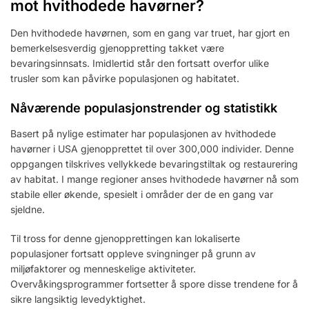
mot hvithodede havørner?
Den hvithodede havørnen, som en gang var truet, har gjort en
bemerkelsesverdig gjenoppretting takket være
bevaringsinnsats. Imidlertid står den fortsatt overfor ulike
trusler som kan påvirke populasjonen og habitatet.
Nåværende populasjonstrender og statistikk
Basert på nylige estimater har populasjonen av hvithodede
havørner i USA gjenopprettet til over 300,000 individer. Denne
oppgangen tilskrives vellykkede bevaringstiltak og restaurering
av habitat. I mange regioner anses hvithodede havørner nå som
stabile eller økende, spesielt i områder der de en gang var
sjeldne.
Til tross for denne gjenopprettingen kan lokaliserte
populasjoner fortsatt oppleve svingninger på grunn av
miljøfaktorer og menneskelige aktiviteter.
Overvåkingsprogrammer fortsetter å spore disse trendene for å
sikre langsiktig levedyktighet.