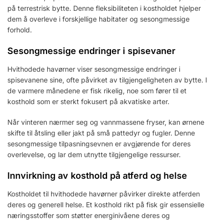
på terrestrisk bytte. Denne fleksibiliteten i kostholdet hjelper
dem å overleve i forskjellige habitater og sesongmessige
forhold.
Sesongmessige endringer i spisevaner
Hvithodede havørner viser sesongmessige endringer i
spisevanene sine, ofte påvirket av tilgjengeligheten av bytte. I
de varmere månedene er fisk rikelig, noe som fører til et
kosthold som er sterkt fokusert på akvatiske arter.
Når vinteren nærmer seg og vannmassene fryser, kan ørnene
skifte til åtsling eller jakt på små pattedyr og fugler. Denne
sesongmessige tilpasningsevnen er avgjørende for deres
overlevelse, og lar dem utnytte tilgjengelige ressurser.
Innvirkning av kosthold på atferd og helse
Kostholdet til hvithodede havørner påvirker direkte atferden
deres og generell helse. Et kosthold rikt på fisk gir essensielle
næringsstoffer som støtter energinivåene deres og