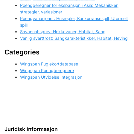
Poengberegner for ekspansjon i Asia: Mekanikker,
strategier, variasjoner
Poengvariasjoner: Husregler, Konkurransespill, Uformelt
spill
Savannahspurv: Hekkevaner, Habitat, Sang
Vanlig svarttrost: Sangkarakteristikker, Habitat, Heving
Categories
Wingspan Fuglekortdatabase
Wingspan Poengberegnere
Wingspan Utvidelse Integrasjon
Juridisk informasjon