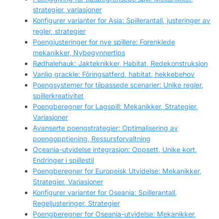
strategier, variasjoner
Konfigurer varianter for Asia: Spillerantall, justeringer av
regler, strategier
Poengjusteringer for nye spillere: Forenklede
mekanikker, Nybegynnertips
Rødhalehauk: Jakteknikker, Habitat, Redekonstruksjon
Vanlig grackle: Fôringsatferd, habitat, hekkebehov
Poengsystemer for tilpassede scenarier: Unike regler,
spillerkreativitet
Poengberegner for Lagspill: Mekanikker, Strategier,
Variasjoner
Avanserte poengstrategier: Optimalisering av
poengopptjening, Ressursforvaltning
Oceania-utvidelse integrasjon: Oppsett, Unike kort,
Endringer i spillestil
Poengberegner for Europeisk Utvidelse: Mekanikker,
Strategier, Variasjoner
Konfigurer varianter for Oseania: Spillerantall,
Regeljusteringer, Strategier
Poengberegner for Oseania-utvidelse: Mekanikker,