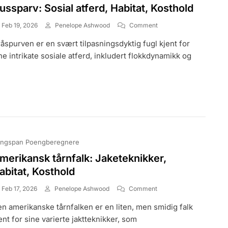
ussparv: Sosial atferd, Habitat, Kosthold
On
Feb 19, 2026
Penelope Ashwood
Comment
Hussparv:
åspurven er en svært tilpasningsdyktig fugl kjent for
Sosial
Atferd,
ne intrikate sosiale atferd, inkludert flokkdynamikk og
Habitat,
Kosthold
ngspan Poengberegnere
merikansk tårnfalk: Jaketeknikker,
abitat, Kosthold
On
Feb 17, 2026
Penelope Ashwood
Comment
Amerikansk
n amerikanske tårnfalken er en liten, men smidig falk
Tårnfalk:
Jaketeknikker,
ent for sine varierte jaktteknikker, som
Habitat,