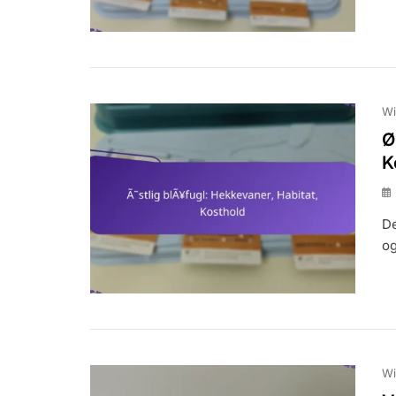
Wi
Ø
K
De
og
Wi