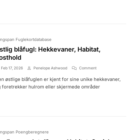
Kosthold
ngspan Fuglekortdatabase
stlig blåfugl: Hekkevaner, Habitat,
osthold
On
Feb 17, 2026
Penelope Ashwood
Comment
Østlig
n østlige blåfuglen er kjent for sine unike hekkevaner,
Blåfugl:
Hekkevaner,
 foretrekker hulrom eller skjermede områder
Habitat,
Kosthold
ngspan Poengberegnere