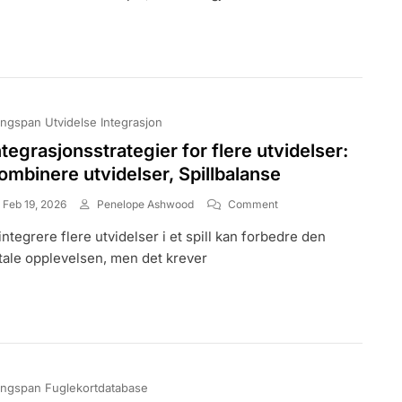
Spillerantall:
Mekanikker,
Justeringer,
Strategier
ngspan Utvidelse Integrasjon
ntegrasjonsstrategier for flere utvidelser:
ombinere utvidelser, Spillbalanse
On
Feb 19, 2026
Penelope Ashwood
Comment
Integrasjonsstrategier
integrere flere utvidelser i et spill kan forbedre den
For
Flere
tale opplevelsen, men det krever
Utvidelser:
Kombinere
Utvidelser,
Spillbalanse
ngspan Fuglekortdatabase