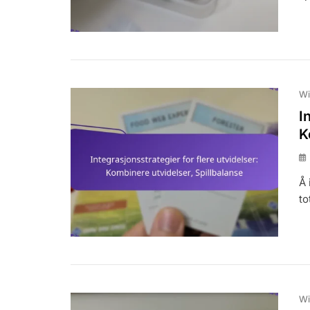
Wi
I
K
Å 
to
Wi