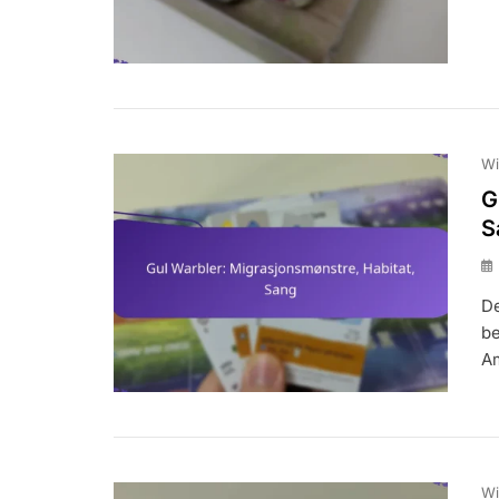
Wi
G
S
De
be
Am
Wi