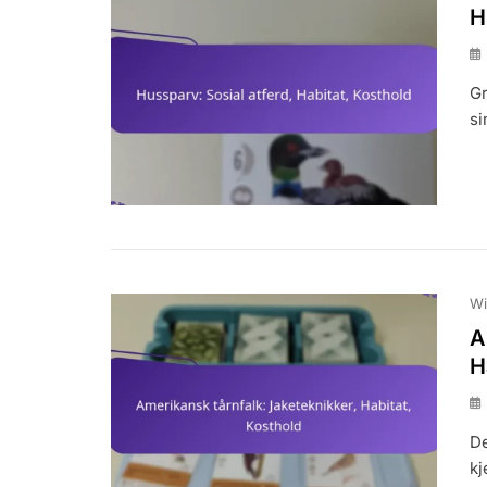
H
Gr
si
Wi
A
H
De
kj