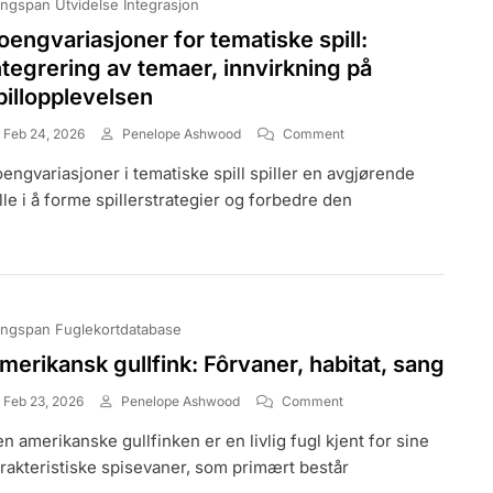
ngspan Utvidelse Integrasjon
oengvariasjoner for tematiske spill:
ntegrering av temaer, innvirkning på
pillopplevelsen
On
Feb 24, 2026
Penelope Ashwood
Comment
Poengvariasjoner
engvariasjoner i tematiske spill spiller en avgjørende
For
Tematiske
lle i å forme spillerstrategier og forbedre den
Spill:
Integrering
Av
Temaer,
Innvirkning
På
ngspan Fuglekortdatabase
Spillopplevelsen
merikansk gullfink: Fôrvaner, habitat, sang
On
Feb 23, 2026
Penelope Ashwood
Comment
Amerikansk
n amerikanske gullfinken er en livlig fugl kjent for sine
Gullfink:
Fôrvaner,
rakteristiske spisevaner, som primært består
Habitat,