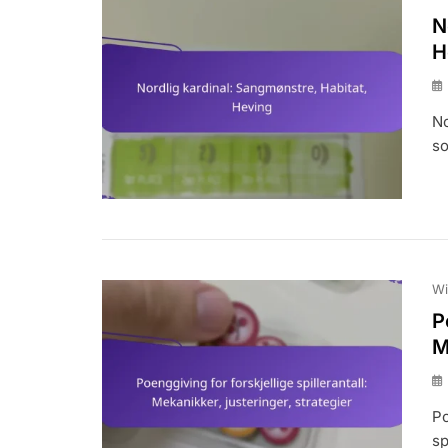
N
H
No
so
Wi
P
M
Po
sp