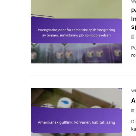
Wi
P
I
s
Po
ro
Wi
A
De
ka