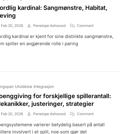
ordlig kardinal: Sangmønstre, Habitat,
eving
On
Feb 20, 2026
Penelope Ashwood
Comment
Nordlig
rdlig kardinal er kjent for sine distinkte sangmønstre,
Kardinal:
Sangmønstre,
m spiller en avgjørende rolle i paring
Habitat,
Heving
ngspan Utvidelse Integrasjon
oenggiving for forskjellige spillerantall:
ekanikker, justeringer, strategier
On
Feb 20, 2026
Penelope Ashwood
Comment
Poenggiving
engsystemene varierer betydelig basert på antall
For
Forskjellige
illere involvert i et spill, noe som gjør det