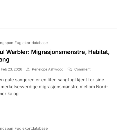
Sang
ngspan Fuglekortdatabase
ul Warbler: Migrasjonsmønstre, Habitat,
ang
On
Feb 23, 2026
Penelope Ashwood
Comment
Gul
n gule sangeren er en liten sangfugl kjent for sine
Warbler:
Migrasjonsmønstre,
merkelsesverdige migrasjonsmønstre mellom Nord-
Habitat,
erika og
Sang
ngspan Fuglekortdatabase