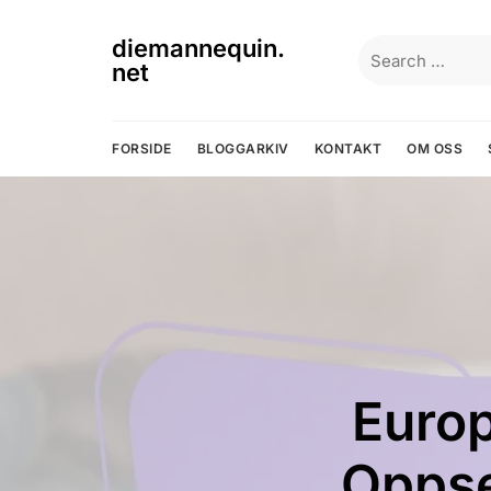
Skip
to
diemannequin.
Search
content
net
for:
FORSIDE
BLOGGARKIV
KONTAKT
OM OSS
Poengju
Poeng
Europ
Konfi
Vanli
Rød
Spiller
Oppset
spil
Fo