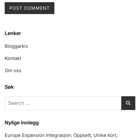
Lenker
Bloggarkiv
Kontakt
Om oss
Søk
Search
for:
Nylige innlegg
Europe Expansion Integrasjon: Oppsett, Unike kort,