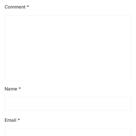
Comment
*
Name
*
Email
*