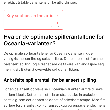
effektivt å takle variantens unike utfordringer.
Key sections in the article:
Hva er de optimale spillerantallene for
Oceania-varianten?
De optimale spillerantallene for Oceania-varianten ligger
vanligvis mellom fire og seks spillere. Dette intervallet fremmer
balansert spilling, og sikrer at alle deltakere kan engasjere seg
meningsfullt uten å overvelde spilldynamikken.
Anbefalte spillerantall for balansert spilling
For en balansert opplevelse i Oceania-varianten er fire til seks
spillere ideelt. Dette antallet tillater strategiske interaksjoner
samtidig som det opprettholder et håndterbart tempo. Med fire
spillere forblir spillet konkurransedyktig og engasjerende, mens