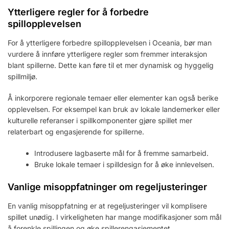
Ytterligere regler for å forbedre
spillopplevelsen
For å ytterligere forbedre spillopplevelsen i Oceania, bør man
vurdere å innføre ytterligere regler som fremmer interaksjon
blant spillerne. Dette kan føre til et mer dynamisk og hyggelig
spillmiljø.
Å inkorporere regionale temaer eller elementer kan også berike
opplevelsen. For eksempel kan bruk av lokale landemerker eller
kulturelle referanser i spillkomponenter gjøre spillet mer
relaterbart og engasjerende for spillerne.
Introdusere lagbaserte mål for å fremme samarbeid.
Bruke lokale temaer i spilldesign for å øke innlevelsen.
Vanlige misoppfatninger om regeljusteringer
En vanlig misoppfatning er at regeljusteringer vil komplisere
spillet unødig. I virkeligheten har mange modifikasjoner som mål
å forenkle spillingen og øke spillerengasjementet.