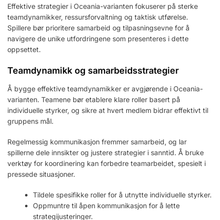
Effektive strategier i Oceania-varianten fokuserer på sterke
teamdynamikker, ressursforvaltning og taktisk utførelse.
Spillere bør prioritere samarbeid og tilpasningsevne for å
navigere de unike utfordringene som presenteres i dette
oppsettet.
Teamdynamikk og samarbeidsstrategier
Å bygge effektive teamdynamikker er avgjørende i Oceania-
varianten. Teamene bør etablere klare roller basert på
individuelle styrker, og sikre at hvert medlem bidrar effektivt til
gruppens mål.
Regelmessig kommunikasjon fremmer samarbeid, og lar
spillerne dele innsikter og justere strategier i sanntid. Å bruke
verktøy for koordinering kan forbedre teamarbeidet, spesielt i
pressede situasjoner.
Tildele spesifikke roller for å utnytte individuelle styrker.
Oppmuntre til åpen kommunikasjon for å lette
strategijusteringer.