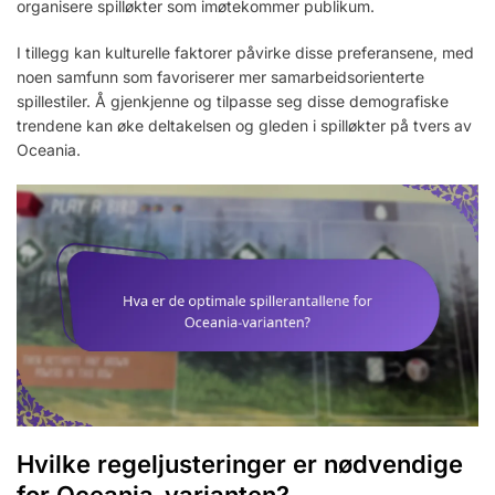
organisere spilløkter som imøtekommer publikum.
I tillegg kan kulturelle faktorer påvirke disse preferansene, med
noen samfunn som favoriserer mer samarbeidsorienterte
spillestiler. Å gjenkjenne og tilpasse seg disse demografiske
trendene kan øke deltakelsen og gleden i spilløkter på tvers av
Oceania.
Hvilke regeljusteringer er nødvendige