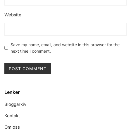
Website
Save my name, email, and website in this browser for the
next time I comment.
Lenker
Bloggarkiv
Kontakt
Om oss