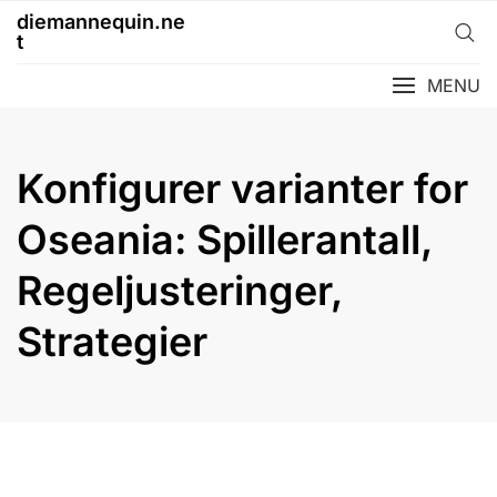
Skip
diemannequin.ne
to
t
content
MENU
Konfigurer varianter for
Oseania: Spillerantall,
Regeljusteringer,
Strategier