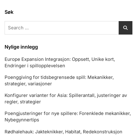
Søk
Search
for:
Nylige innlegg
Europe Expansion Integrasjon: Oppsett, Unike kort,
Endringer i spillopplevelsen
Poenggiving for tidsbegrensede spill: Mekanikker,
strategier, variasjoner
Konfigurer varianter for Asia: Spillerantall, justeringer av
regler, strategier
Poengjusteringer for nye spillere: Forenklede mekanikker,
Nybegynnertips
Rødhalehauk: Jakteknikker, Habitat, Redekonstruksjon