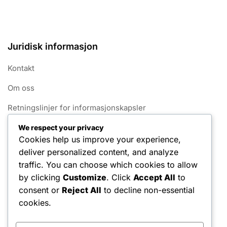
Juridisk informasjon
Kontakt
Om oss
Retningslinjer for informasjonskapsler
Ditt personvern
We respect your privacy
Cookies help us improve your experience,
Vilkår og betingelser
deliver personalized content, and analyze
traffic. You can choose which cookies to allow
Kategorier
by clicking
Customize
. Click
Accept All
to
consent or
Reject All
to decline non-essential
Wingspan Fuglekortdatabase
cookies.
Wingspan Poengberegnere