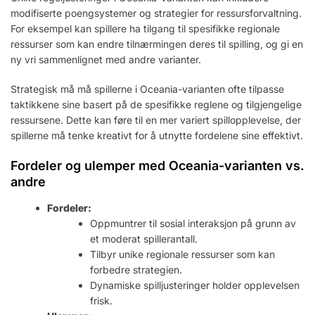
modifiserte poengsystemer og strategier for ressursforvaltning.
For eksempel kan spillere ha tilgang til spesifikke regionale
ressurser som kan endre tilnærmingen deres til spilling, og gi en
ny vri sammenlignet med andre varianter.
Strategisk må må spillerne i Oceania-varianten ofte tilpasse
taktikkene sine basert på de spesifikke reglene og tilgjengelige
ressursene. Dette kan føre til en mer variert spillopplevelse, der
spillerne må tenke kreativt for å utnytte fordelene sine effektivt.
Fordeler og ulemper med Oceania-varianten vs.
andre
Fordeler:
Oppmuntrer til sosial interaksjon på grunn av
et moderat spillerantall.
Tilbyr unike regionale ressurser som kan
forbedre strategien.
Dynamiske spilljusteringer holder opplevelsen
frisk.