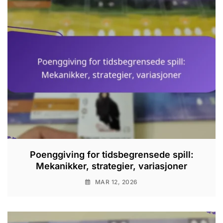
Poenggiving for tidsbegrensede spill:
Mekanikker, strategier, variasjoner
MAR 12, 2026