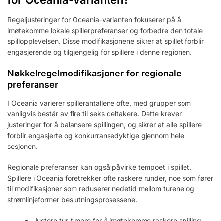
for Oceania-varianten?
Regeljusteringer for Oceania-varianten fokuserer på å
imøtekomme lokale spillerpreferanser og forbedre den totale
spillopplevelsen. Disse modifikasjonene sikrer at spillet forblir
engasjerende og tilgjengelig for spillere i denne regionen.
Nøkkelregelmodifikasjoner for regionale
preferanser
I Oceania varierer spillerantallene ofte, med grupper som
vanligvis består av fire til seks deltakere. Dette krever
justeringer for å balansere spillingen, og sikrer at alle spillere
forblir engasjerte og konkurransedyktige gjennom hele
sesjonen.
Regionale preferanser kan også påvirke tempoet i spillet.
Spillere i Oceania foretrekker ofte raskere runder, noe som fører
til modifikasjoner som reduserer nedetid mellom turene og
strømlinjeformer beslutningsprosessene.
Justere tur-timere for å imøtekomme raskere spilling.