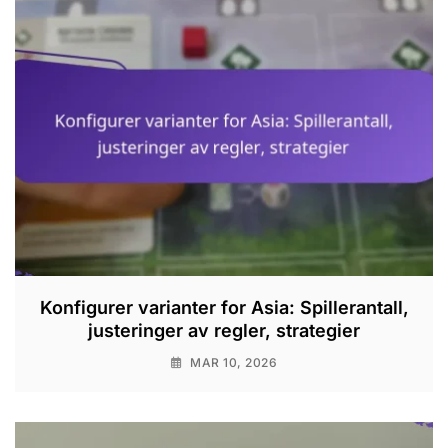
Konfigurer varianter for Asia: Spillerantall,
justeringer av regler, strategier
MAR 10, 2026