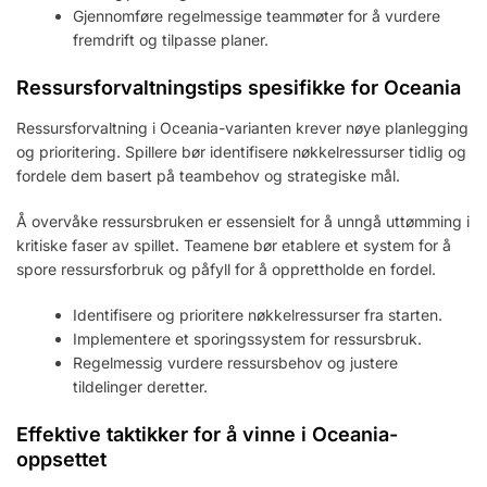
Gjennomføre regelmessige teammøter for å vurdere
fremdrift og tilpasse planer.
Ressursforvaltningstips spesifikke for Oceania
Ressursforvaltning i Oceania-varianten krever nøye planlegging
og prioritering. Spillere bør identifisere nøkkelressurser tidlig og
fordele dem basert på teambehov og strategiske mål.
Å overvåke ressursbruken er essensielt for å unngå uttømming i
kritiske faser av spillet. Teamene bør etablere et system for å
spore ressursforbruk og påfyll for å opprettholde en fordel.
Identifisere og prioritere nøkkelressurser fra starten.
Implementere et sporingssystem for ressursbruk.
Regelmessig vurdere ressursbehov og justere
tildelinger deretter.
Effektive taktikker for å vinne i Oceania-
oppsettet