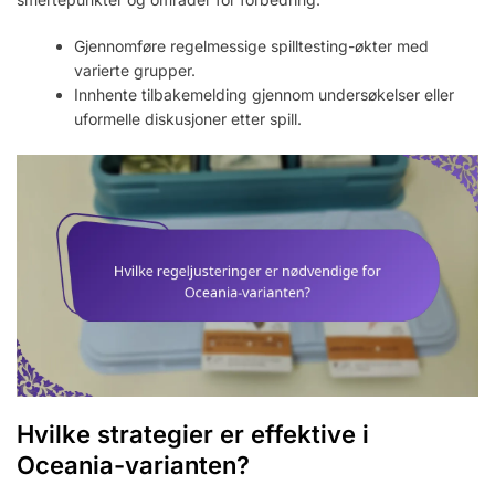
Gjennomføre regelmessige spilltesting-økter med
varierte grupper.
Innhente tilbakemelding gjennom undersøkelser eller
uformelle diskusjoner etter spill.
Hvilke strategier er effektive i
Oceania-varianten?